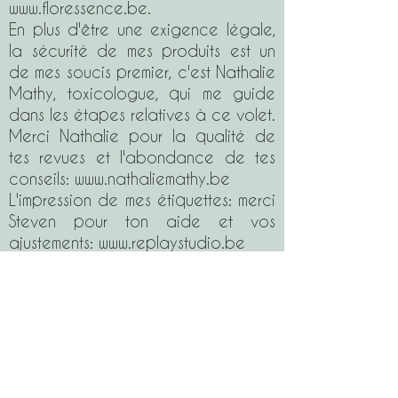
www.floressence.be
.
En plus d'être une exigence légale,
la sécurité de mes produits est un
de mes soucis premier, c'est Nathalie
Mathy, toxicologue, qui me guide
dans les étapes relatives à ce volet.
Merci Nathalie pour la qualité de
tes revues et l'abondance de tes
conseils:
www.nathaliemathy.be
L'impression de mes étiquettes: merci
Steven pour ton aide et vos
ajustements:
www.replaystudio.be
Vous voulez vous lancer? je vous en
prie, vous avez là de quoi bien
démarrer! Mon credo? Il y a de la
place pour tout le monde, chacun
ayant sa spécificité, sa petite
touche personnelle...